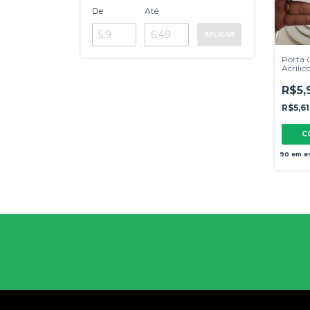
De
Até
APLICAR
Porta
Acrílic
Adão 
R$5,
R$5,6
90
em e