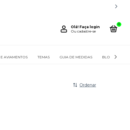
0
Olá!
Faça login
Ou cadastre-se
 E AVIAMENTOS
TEMAS
GUIA DE MEDIDAS
BLOG
SOB
Ordenar