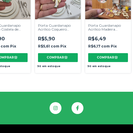
 Guardanapo
Porta Guardanapo
Porta Guardanapo
o Costela de
Acrílico Coqueiro
Acrílico Madeira
50*40mm
50*33mm
60*60mm
90
R$5,90
R$6,49
1
com
Pix
R$5,61
com
Pix
R$6,17
com
Pix
stoque
90
em estoque
90
em estoque