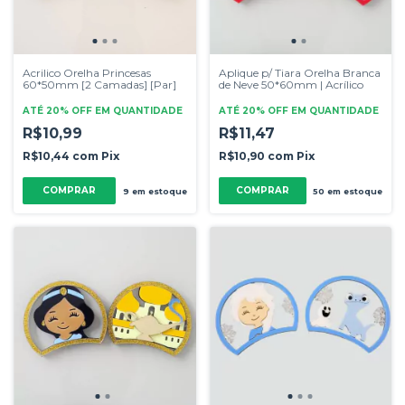
Acrilico Orelha Princesas
Aplique p/ Tiara Orelha Branca
60*50mm [2 Camadas] [Par]
de Neve 50*60mm | Acrílico
ATÉ 20% OFF
EM QUANTIDADE
ATÉ 20% OFF
EM QUANTIDADE
R$10,99
R$11,47
R$10,44
com
Pix
R$10,90
com
Pix
9
em estoque
50
em estoque