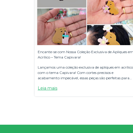
Encante-se com Nossa Coleção Exclusiva de Apliques e
Acrílico – Tema Capivara!
Lançamos uma coleção exclusiva de apliques em acrílico
com o tema Capivara! Com cortes precisos e
acabamento impecável, essas peças são perfeitas para
personalizar artesanatos, acessórios e decorações.
Leia mais
Disponíveis em diversas cores e tamanhos, garantem 
toque único e encantador aos seus projetos. Conheça e s
apaixone! 🐾✨