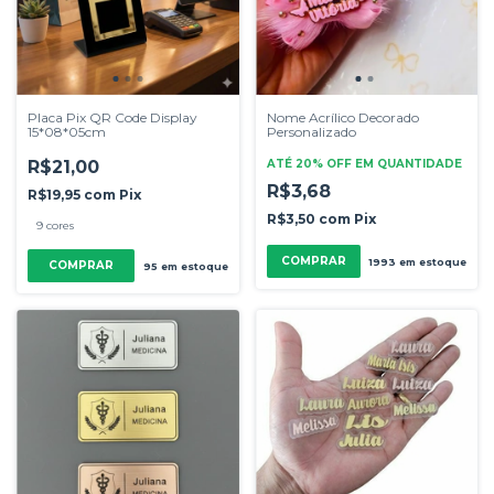
Placa Pix QR Code Display
Nome Acrílico Decorado
15*08*05cm
Personalizado
R$21,00
ATÉ 20% OFF
EM QUANTIDADE
R$3,68
R$19,95
com
Pix
R$3,50
com
Pix
9 cores
COMPRAR
1993
em estoque
COMPRAR
95
em estoque