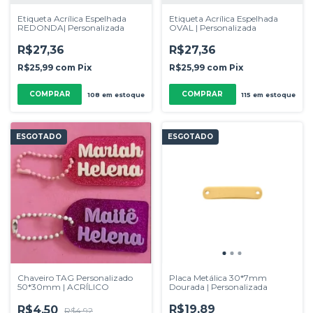
Etiqueta Acrílica Espelhada
Etiqueta Acrílica Espelhada
REDONDA| Personalizada
OVAL | Personalizada
R$27,36
R$27,36
R$25,99
com
Pix
R$25,99
com
Pix
COMPRAR
COMPRAR
108
em estoque
115
em estoque
ESGOTADO
ESGOTADO
Chaveiro TAG Personalizado
Placa Metálica 30*7mm
50*30mm | ACRÍLICO
Dourada | Personalizada
R$19,89
R$4,50
R$4,92