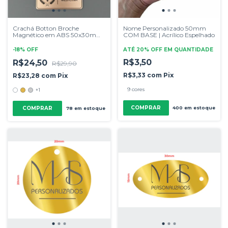
Crachá Botton Broche
Nome Personalizado 50mm
Magnético em ABS 50x30mm
COM BASE | Acrílico Espelhado
| Personalizado
-
18
%
OFF
ATÉ 20% OFF
EM QUANTIDADE
R$3,50
R$24,50
R$29,90
R$3,33
com
Pix
R$23,28
com
Pix
9 cores
+1
COMPRAR
COMPRAR
400
em estoque
78
em estoque