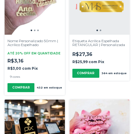
Nome Personalizado 50mm |
Etiqueta Acrílica Espelhada
Acrílico Espelhado
RETANGULAR | Personalizada
ATÉ 20% OFF
EM QUANTIDADE
R$27,36
R$3,16
R$25,99
com
Pix
R$3,00
com
Pix
COMPRAR
364
em estoque
9 cores
COMPRAR
432
em estoque