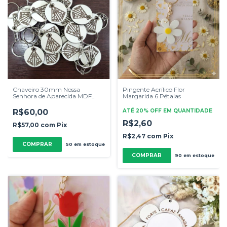
Chaveiro 30mm Nossa
Pingente Acrílico Flor
Senhora de Aparecida MDF
Margarida 6 Pétalas
Branco 3mm 50 Unidades
R$60,00
ATÉ 20% OFF
EM QUANTIDADE
R$2,60
R$57,00
com
Pix
R$2,47
com
Pix
50
em estoque
COMPRAR
90
em estoque