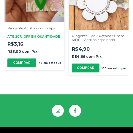
Pingente Acrílico Flor Tulipa
Pingente Flor 7 Pétalas 50mm
ATÉ 20% OFF
EM QUANTIDADE
MDF + Acrílico Espelhado
R$3,16
R$4,90
R$3,00
com
Pix
R$4,66
com
Pix
COMPRAR
40
em estoque
COMPRAR
150
em estoque